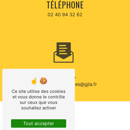
TÉLÉPHONE
02 40 94 32 62
E-MAIL
laconraieautomobiles@gjla.fr
Ce site utilise des cookies
et vous donne le contrôle
sur ceux que vous
souhaitez activer
CONTACTEZ-NOUS
Tout accepter