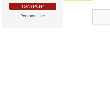
Tout refuser
Personnaliser
Vous n'êtes pas un robot, veuillez
répondre à cette question : combien
font sept plus deux ?
En cochant cette case, j'accepte les
conditions particulières ci-dessous **